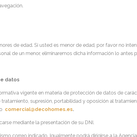
avegación.
nores de edad. Si usted es menor de edad, por favor no inten
onal de un menor, eliminaremos dicha información lo antes p
de datos
rmativa vigente en materia de protección de datos de carácte
 tratamiento, supresión, portabilidad y oposición al tratamien
co
comercial@decohomes.es
.
ficarse mediante la presentación de su DNI.
mismo correo indicado. Igualmente podrá dirigirse a la Agenc