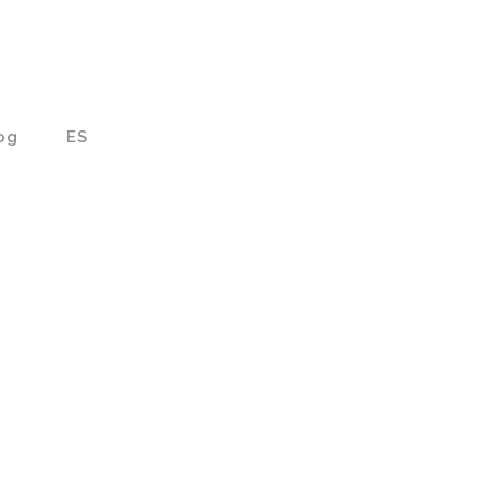
og
ES