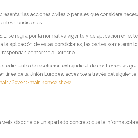
presentar las acciones civiles o penales que considere necesar
sentes condiciones.
L. se regirá por la normativa vigente y de aplicación en el ter
a la aplicación de estas condiciones, las partes someterán los 
correspondan conforme a Derecho.
edimiento de resolución extrajudicial de controversias grat
 en línea de la Unión Europea, accesible a través del siguiente
/main/?event=main.home2.show
.
a web, dispone de un apartado concreto que le informa sobre 