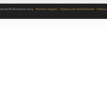
réservés © Decohome 2024
Mentions légales
Politique de confidentialité
Politiq