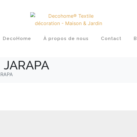
DecoHome
À propos de nous
Contact
B
 JARAPA
ARAPA