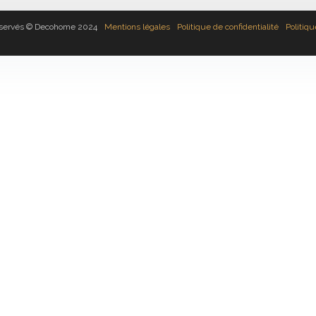
réservés © Decohome 2024
Mentions légales
Politique de confidentialité
Politiq