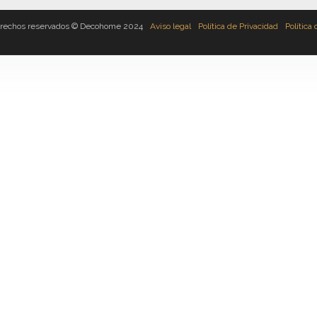
erechos reservados © Decohome 2024
Aviso legal
Política de Privacidad
Política