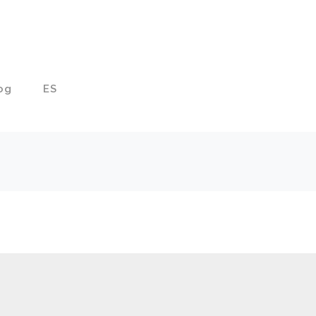
og
ES